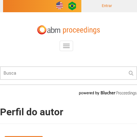
Entrar
Toggle
navigation
Perfil do autor