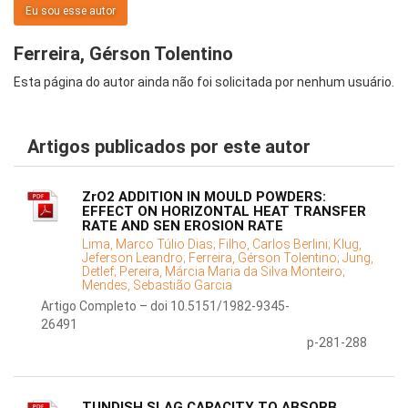
Eu sou esse autor
Ferreira, Gérson Tolentino
Esta página do autor ainda não foi solicitada por nenhum usuário.
Artigos publicados por este autor
ZrO2 ADDITION IN MOULD POWDERS:
EFFECT ON HORIZONTAL HEAT TRANSFER
RATE AND SEN EROSION RATE
Lima, Marco Túlio Dias;
Filho, Carlos Berlini;
Klug,
Jeferson Leandro;
Ferreira, Gérson Tolentino;
Jung,
Detlef;
Pereira, Márcia Maria da Silva Monteiro;
Mendes, Sebastião Garcia
Artigo Completo – doi 10.5151/1982-9345-
26491
p-281-288
TUNDISH SLAG CAPACITY TO ABSORB