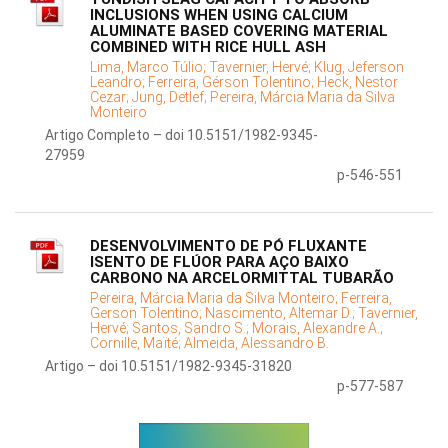
INCLUSIONS WHEN USING CALCIUM
ALUMINATE BASED COVERING MATERIAL
COMBINED WITH RICE HULL ASH
Lima, Marco Túlio;
Tavernier, Hervé;
Klug, Jeferson
Leandro;
Ferreira, Gérson Tolentino;
Heck, Nestor
Cezar;
Jung, Detlef;
Pereira, Márcia Maria da Silva
Monteiro
Artigo Completo – doi 10.5151/1982-9345-
27959
p-546-551
DESENVOLVIMENTO DE PÓ FLUXANTE
ISENTO DE FLÚOR PARA AÇO BAIXO
CARBONO NA ARCELORMITTAL TUBARÃO
Pereira, Márcia Maria da Silva Monteiro;
Ferreira,
Gerson Tolentino;
Nascimento, Altemar D.;
Tavernier,
Hervé;
Santos, Sandro S.;
Morais, Alexandre A.;
Cornille, Maïté;
Almeida, Alessandro B.
Artigo – doi 10.5151/1982-9345-31820
p-577-587