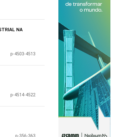
STRIAL NA
p-4503-4513
p-4514-4522
p-356-363