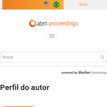
Entrar
Toggle
navigation
Perfil do autor