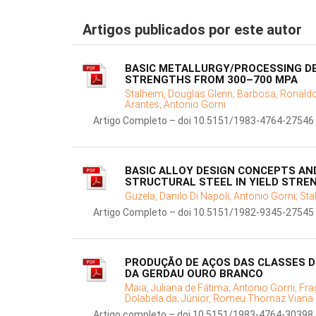
Artigos publicados por este autor
BASIC METALLURGY/PROCESSING DE
STRENGTHS FROM 300–700 MPA
Stalheim, Douglas Glenn;
Barbosa, Ronald
Arantes;
Antonio Gorni
Artigo Completo – doi 10.5151/1983-4764-27546
BASIC ALLOY DESIGN CONCEPTS AN
STRUCTURAL STEEL IN YIELD STRE
Guzela, Danilo Di Napoli;
Antonio Gorni;
Sta
Artigo Completo – doi 10.5151/1982-9345-27545
PRODUÇÃO DE AÇOS DAS CLASSES DE
DA GERDAU OURO BRANCO
Maia, Juliana de Fátima;
Antonio Gorni;
Fra
Dolabela da;
Júnior, Romeu Thomaz Viana
Artigo completo – doi 10.5151/1983-4764-30398