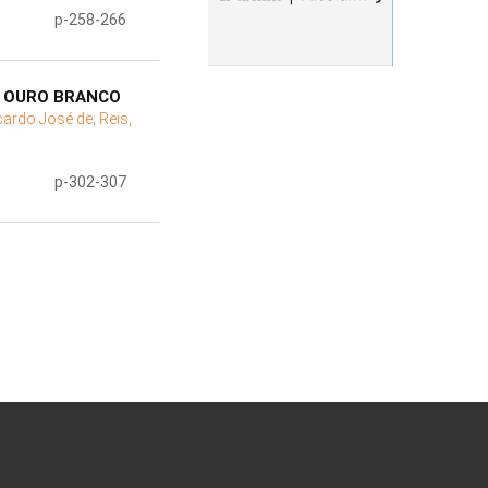
p-258-266
U OURO BRANCO
icardo José de;
Reis,
p-302-307