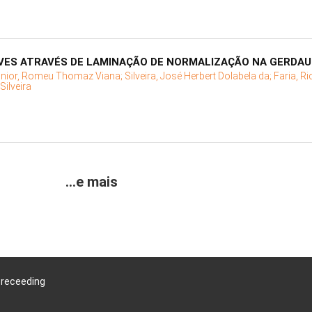
VES ATRAVÉS DE LAMINAÇÃO DE NORMALIZAÇÃO NA GERDA
únior, Romeu Thomaz Viana;
Silveira, José Herbert Dolabela da;
Faria, R
Silveira
...e mais
Preceeding