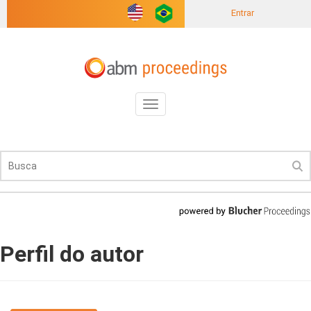
Entrar
Toggle
navigation
Perfil do autor