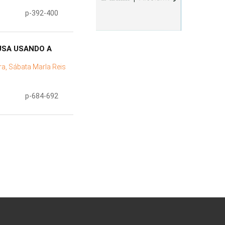
p-392-400
USA USANDO A
ira, Sábata Marla Reis
p-684-692