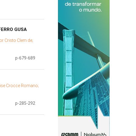
FERRO GUSA
tor Cristo Clem de;
p-679-689
nise Crocce Romano;
p-285-292