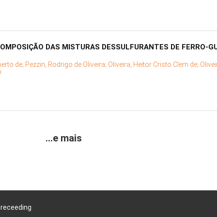
COMPOSIÇÃO DAS MISTURAS DESSULFURANTES DE FERRO-G
berto de;
Pezzin, Rodrigo de Oliveira;
Oliveira, Heitor Cristo Clem de;
Olive
o
...e mais
Preceeding