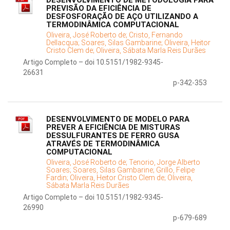
DESENVOLVIMENTO DE METODOLOGIA PARA
PREVISÃO DA EFICIÊNCIA DE
DESFOSFORAÇÃO DE AÇO UTILIZANDO A
TERMODINÂMICA COMPUTACIONAL
Oliveira, José Roberto de;
Cristo, Fernando
Dellacqua;
Soares, Silas Gambarine;
Oliveira, Heitor
Cristo Clem de;
Oliveira, Sábata Marla Reis Durães
Artigo Completo – doi 10.5151/1982-9345-
26631
p-342-353
DESENVOLVIMENTO DE MODELO PARA
PREVER A EFICIÊNCIA DE MISTURAS
DESSULFURANTES DE FERRO GUSA
ATRAVÉS DE TERMODINÂMICA
COMPUTACIONAL
Oliveira, José Roberto de;
Tenorio, Jorge Alberto
Soares;
Soares, Silas Gambarine;
Grillo, Felipe
Fardin;
Oliveira, Heitor Cristo Clem de;
Oliveira,
Sábata Marla Reis Durães
Artigo Completo – doi 10.5151/1982-9345-
26990
p-679-689