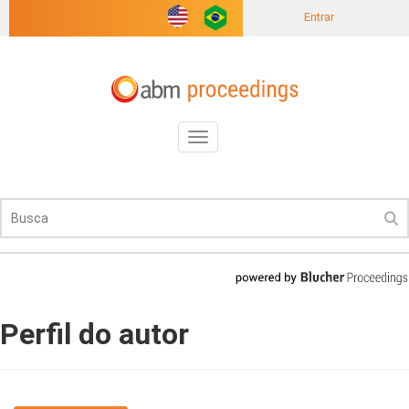
Entrar
Toggle
navigation
Perfil do autor