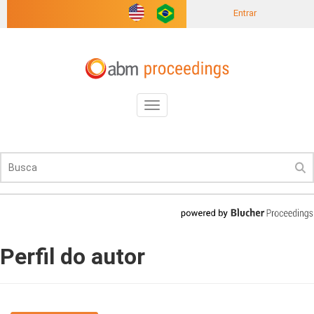
Entrar
Toggle
navigation
Perfil do autor