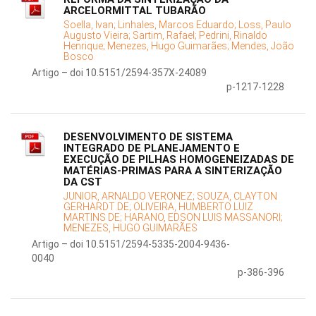
ARCELORMITTAL TUBARÃO
Soella, Ivan;
Linhales, Marcos Eduardo;
Loss, Paulo
Augusto Vieira;
Sartim, Rafael;
Pedrini, Rinaldo
Henrique;
Menezes, Hugo Guimarães;
Mendes, João
Bosco
Artigo – doi 10.5151/2594-357X-24089
p-1217-1228
DESENVOLVIMENTO DE SISTEMA
INTEGRADO DE PLANEJAMENTO E
EXECUÇÃO DE PILHAS HOMOGENEIZADAS DE
MATÉRIAS-PRIMAS PARA A SINTERIZAÇÃO
DA CST
JUNIOR, ARNALDO VERONEZ;
SOUZA, CLAYTON
GERHARDT DE;
OLIVEIRA, HUMBERTO LUIZ
MARTINS DE;
HARANO, EDSON LUIS MASSANORI;
MENEZES, HUGO GUIMARÃES
Artigo – doi 10.5151/2594-5335-2004-9436-
0040
p-386-396