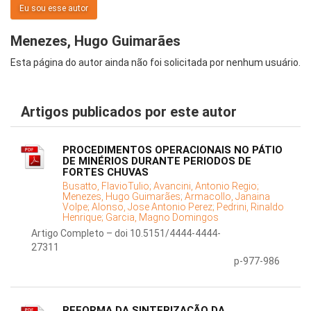
Eu sou esse autor
Menezes, Hugo Guimarães
Esta página do autor ainda não foi solicitada por nenhum usuário.
Artigos publicados por este autor
PROCEDIMENTOS OPERACIONAIS NO PÁTIO
DE MINÉRIOS DURANTE PERIODOS DE
FORTES CHUVAS
Busatto, FlavioTulio;
Avancini, Antonio Regio;
Menezes, Hugo Guimarães;
Armacollo, Janaina
Volpe;
Alonso, Jose Antonio Perez;
Pedrini, Rinaldo
Henrique;
Garcia, Magno Domingos
Artigo Completo – doi 10.5151/4444-4444-
27311
p-977-986
REFORMA DA SINTERIZAÇÃO DA