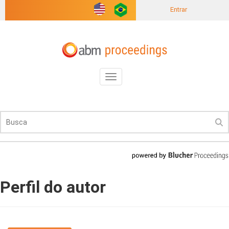
Entrar
Toggle
navigation
Perfil do autor