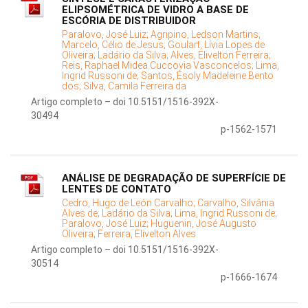
ELIPSOMÉTRICA DE VIDRO A BASE DE
ESCÓRIA DE DISTRIBUIDOR
Paralovo, José Luiz;
Agripino, Ledson Martins;
Marcelo, Célio de Jesus;
Goulart, Lívia Lopes de
Oliveira;
Ladário da Silva;
Alves, Elivelton Ferreira;
Reis, Raphael Midea Cuccovia Vasconcelos;
Lima,
Ingrid Russoni de;
Santos, Ésoly Madeleine Bento
dos;
Silva, Camila Ferreira da
Artigo completo – doi 10.5151/1516-392X-
30494
p-1562-1571
ANÁLISE DE DEGRADAÇÃO DE SUPERFÍCIE DE
LENTES DE CONTATO
Cedro, Hugo de León Carvalho;
Carvalho, Silvânia
Alves de;
Ladário da Silva;
Lima, Ingrid Russoni de;
Paralovo, José Luiz;
Huguenin, José Augusto
Oliveira;
Ferreira, Elivelton Alves
Artigo completo – doi 10.5151/1516-392X-
30514
p-1666-1674