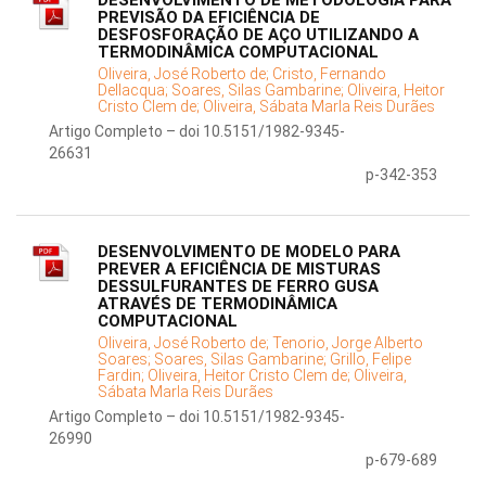
DESENVOLVIMENTO DE METODOLOGIA PARA
PREVISÃO DA EFICIÊNCIA DE
DESFOSFORAÇÃO DE AÇO UTILIZANDO A
TERMODINÂMICA COMPUTACIONAL
Oliveira, José Roberto de;
Cristo, Fernando
Dellacqua;
Soares, Silas Gambarine;
Oliveira, Heitor
Cristo Clem de;
Oliveira, Sábata Marla Reis Durães
Artigo Completo – doi 10.5151/1982-9345-
26631
p-342-353
DESENVOLVIMENTO DE MODELO PARA
PREVER A EFICIÊNCIA DE MISTURAS
DESSULFURANTES DE FERRO GUSA
ATRAVÉS DE TERMODINÂMICA
COMPUTACIONAL
Oliveira, José Roberto de;
Tenorio, Jorge Alberto
Soares;
Soares, Silas Gambarine;
Grillo, Felipe
Fardin;
Oliveira, Heitor Cristo Clem de;
Oliveira,
Sábata Marla Reis Durães
Artigo Completo – doi 10.5151/1982-9345-
26990
p-679-689