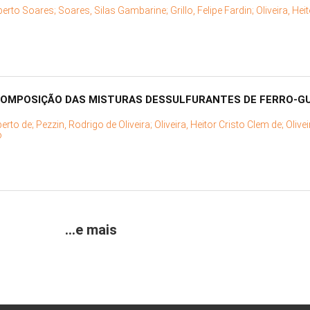
berto Soares;
Soares, Silas Gambarine;
Grillo, Felipe Fardin;
Oliveira, Hei
COMPOSIÇÃO DAS MISTURAS DESSULFURANTES DE FERRO-G
berto de;
Pezzin, Rodrigo de Oliveira;
Oliveira, Heitor Cristo Clem de;
Olive
o
...e mais