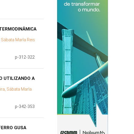
 TERMODINÂMICA
a, Sábata Marla Reis
p-312-322
O UTILIZANDO A
eira, Sábata Marla
p-342-353
FERRO GUSA