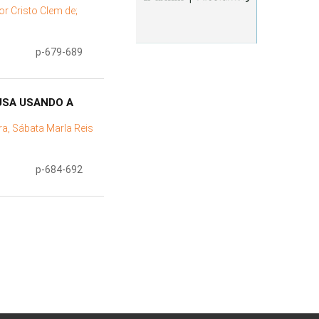
tor Cristo Clem de;
p-679-689
USA USANDO A
ira, Sábata Marla Reis
p-684-692