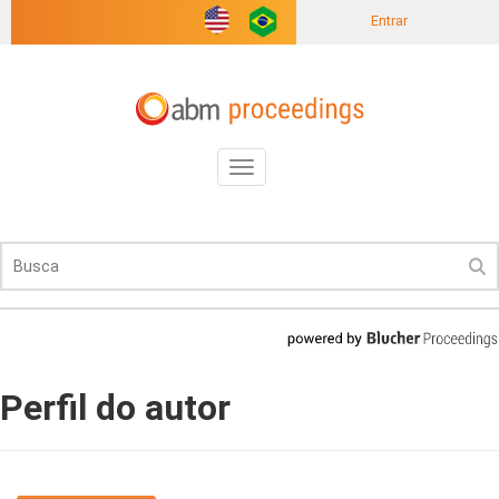
Entrar
Toggle
navigation
Perfil do autor