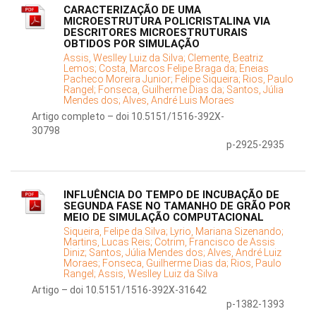
CARACTERIZAÇÃO DE UMA
MICROESTRUTURA POLICRISTALINA VIA
DESCRITORES MICROESTRUTURAIS
OBTIDOS POR SIMULAÇÃO
Assis, Weslley Luiz da Silva;
Clemente, Beatriz
Lemos;
Costa, Marcos Felipe Braga da;
Eneias
Pacheco Moreira Junior;
Felipe Siqueira;
Rios, Paulo
Rangel;
Fonseca, Guilherme Dias da;
Santos, Júlia
Mendes dos;
Alves, André Luis Moraes
Artigo completo – doi 10.5151/1516-392X-
30798
p-2925-2935
INFLUÊNCIA DO TEMPO DE INCUBAÇÃO DE
SEGUNDA FASE NO TAMANHO DE GRÃO POR
MEIO DE SIMULAÇÃO COMPUTACIONAL
Siqueira, Felipe da Silva;
Lyrio, Mariana Sizenando;
Martins, Lucas Reis;
Cotrim, Francisco de Assis
Diniz;
Santos, Júlia Mendes dos;
Alves, André Luiz
Moraes;
Fonseca, Guilherme Dias da;
Rios, Paulo
Rangel;
Assis, Weslley Luiz da Silva
Artigo – doi 10.5151/1516-392X-31642
p-1382-1393