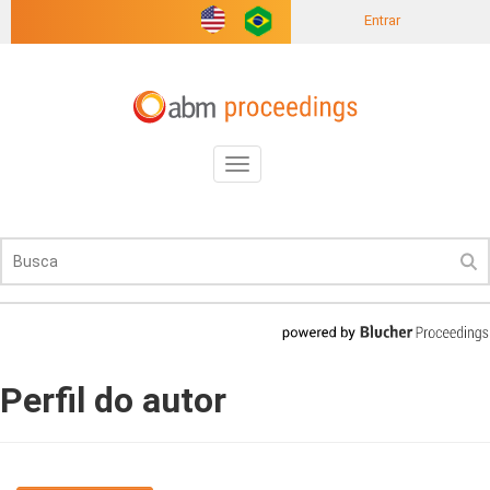
Entrar
Toggle
navigation
Perfil do autor