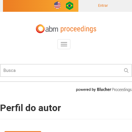
Entrar
Toggle
navigation
Perfil do autor