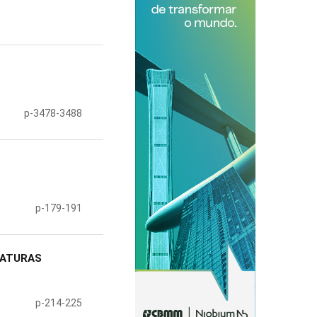
p-3478-3488
p-179-191
RATURAS
p-214-225