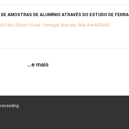
A DE AMOSTRAS DE ALUMÍNIO ATRAVÉS DO ESTUDO DE FERR
ck Filho, Edson Fouad;
Yamaguti, Marcelo;
Willy Ank MORAIS
...e mais
Preceeding