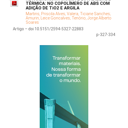
TÉRMICA: NO COPOLÍMERO DE ABS COM
ADIÇÃO DE TiO2 E ARGILA
Martins, Priscila Alves;
Valera, Ticiane Sanches;
Amurin, Leice Goncalves;
Tenório, Jorge Alberto
Soares
Artigo – doi 10.5151/2594-5327-22883
p-327-334