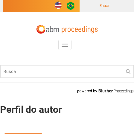
Entrar
Toggle
navigation
Perfil do autor