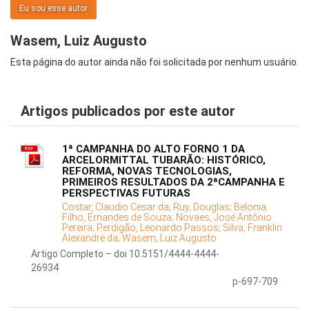
Eu sou esse autor
Wasem, Luiz Augusto
Esta página do autor ainda não foi solicitada por nenhum usuário.
Artigos publicados por este autor
1ª CAMPANHA DO ALTO FORNO 1 DA
ARCELORMITTAL TUBARÃO: HISTÓRICO,
REFORMA, NOVAS TECNOLOGIAS,
PRIMEIROS RESULTADOS DA 2ªCAMPANHA E
PERSPECTIVAS FUTURAS
Costar, Claudio Cesar da;
Ruy, Douglas;
Belonia
Filho, Ernandes de Souza;
Novaes, José Antônio
Pereira;
Perdigão, Leonardo Passos;
Silva, Franklin
Alexandre da;
Wasem, Luiz Augusto
Artigo Completo – doi 10.5151/4444-4444-
26934
p-697-709