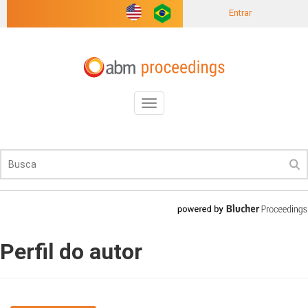
Entrar
Toggle
navigation
Perfil do autor