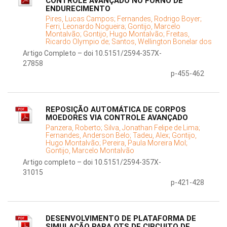
CONTROLE AVANÇADO NO FORNO DE
ENDURECIMENTO
Pires, Lucas Campos;
Fernandes, Rodrigo Boyer;
Ferri, Leonardo Nogueira;
Gontijo, Marcelo
Montalvão;
Gontijo, Hugo Montalvão;
Freitas,
Ricardo Olympio de;
Santos, Wellington Bonelar dos
Artigo Completo – doi 10.5151/2594-357X-
27858
p-455-462
REPOSIÇÃO AUTOMÁTICA DE CORPOS
MOEDORES VIA CONTROLE AVANÇADO
Panzera, Roberto;
Silva, Jonathan Felipe de Lima;
Fernandes, Anderson Belo;
Tadeu, Alex;
Gontijo,
Hugo Montalvão;
Pereira, Paula Moreira Mol;
Gontijo, Marcelo Montalvão
Artigo completo – doi 10.5151/2594-357X-
31015
p-421-428
DESENVOLVIMENTO DE PLATAFORMA DE
SIMULAÇÃO PARA OTS DE CIRCUITO DE