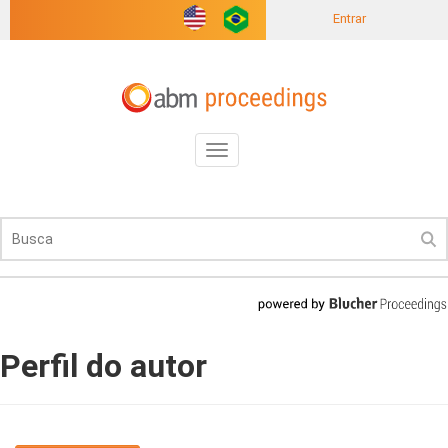
Entrar
Toggle
navigation
Perfil do autor