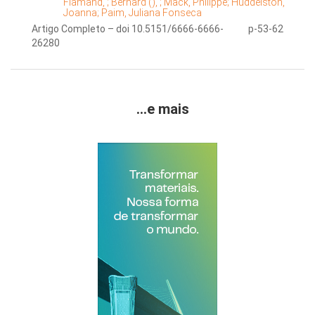
Flamand, ;
Bernard (), ;
Mack, Philippe;
Huddelston,
Joanna;
Paim, Juliana Fonseca
Artigo Completo – doi 10.5151/6666-6666-
p-53-62
26280
...e mais