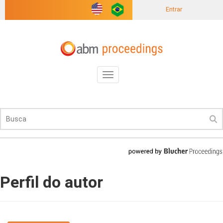
Entrar
Toggle
navigation
Perfil do autor