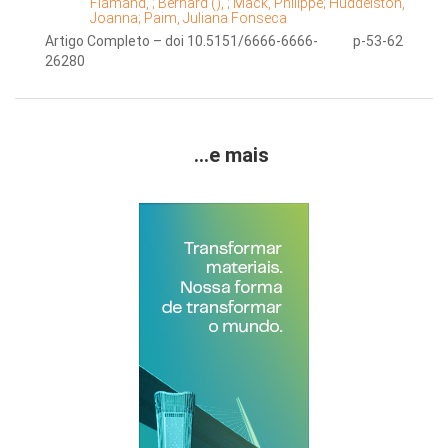
Flamand, ;
Bernard (), ;
Mack, Philippe;
Huddelston,
Joanna;
Paim, Juliana Fonseca
Artigo Completo – doi 10.5151/6666-6666-
p-53-62
26280
...e mais