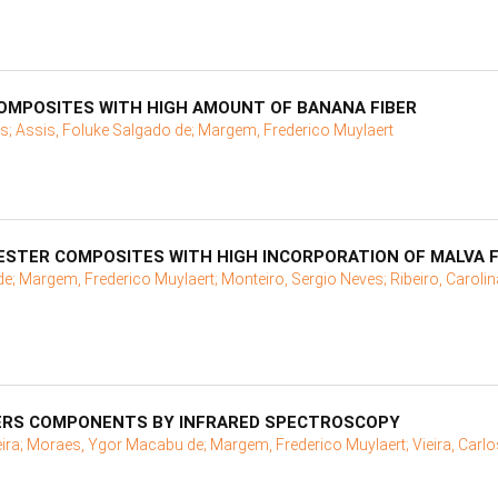
OMPOSITES WITH HIGH AMOUNT OF BANANA FIBER
es;
Assis, Foluke Salgado de;
Margem, Frederico Muylaert
ESTER COMPOSITES WITH HIGH INCORPORATION OF MALVA F
de;
Margem, Frederico Muylaert;
Monteiro, Sergio Neves;
Ribeiro, Caroli
BERS COMPONENTS BY INFRARED SPECTROSCOPY
eira;
Moraes, Ygor Macabu de;
Margem, Frederico Muylaert;
Vieira, Carl