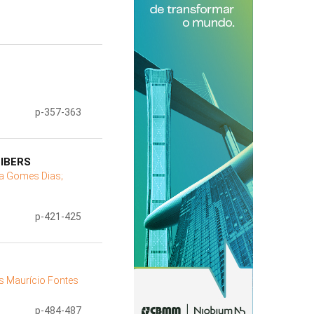
p-357-363
IBERS
na Gomes Dias;
p-421-425
os Maurício Fontes
p-484-487