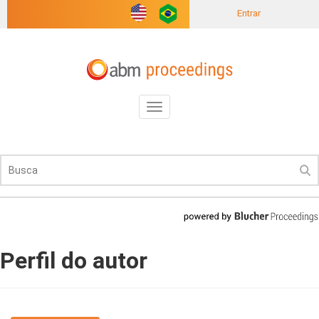
Entrar
Toggle
navigation
Perfil do autor