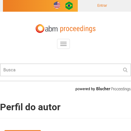
Entrar
Toggle
navigation
Perfil do autor