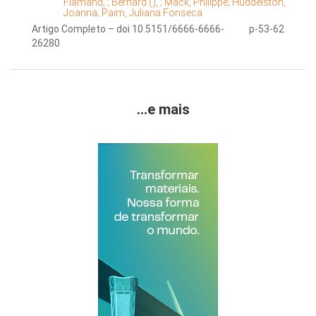
Flamand, ;
Bernard (), ;
Mack, Philippe;
Huddelston,
Joanna;
Paim, Juliana Fonseca
Artigo Completo – doi 10.5151/6666-6666-
p-53-62
26280
...e mais