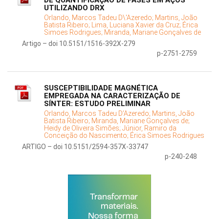
DE QUANTIFICAÇÃO DE FASES EM AÇOS
UTILIZANDO DRX
Orlando, Marcos Tadeu D\'Azeredo;
Martins, João
Batista Ribeiro;
Lima, Luciana Xavier da Cruz;
Érica
Simoes Rodrigues;
Miranda, Mariane Gonçalves de
Artigo – doi 10.5151/1516-392X-279
p-2751-2759
SUSCEPTIBILIDADE MAGNÉTICA
EMPREGADA NA CARACTERIZAÇÃO DE
SÍNTER: ESTUDO PRELIMINAR
Orlando, Marcos Tadeu D’Azeredo;
Martins, João
Batista Ribeiro;
Miranda, Mariane Gonçalves de;
Heidy de Oliveira Simões;
Júnior, Ramiro da
Conceição do Nascimento;
Érica Simoes Rodrigues
ARTIGO – doi 10.5151/2594-357X-33747
p-240-248