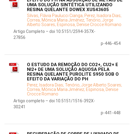
EFEITO DO PH NA ADSORÇÃO DE METAIS DE
UMA SOLUÇÃO SINTÉTICA UTILIZANDO
RESINA QUELANTE DOWEX XUS43605
Silvas, Flávia Paulucci Cianga;
Perez, Isadora Dias;
Correa, Mónica Maria Jiménez;
Tenório, Jorge
Alberto Soares;
Espinosa, Denise Crocce Romano
Artigo Completo – doi 10.5151/2594-357X-
27856
p-446-454
O ESTUDO DA REMOÇÃO DO CO2+, CU2+ E
NI2+ DE UMA SOLUÇÃO AQUOSA PELA
RESINA QUELANTE PUROLITE S950 SOB O
EFEITO DA VARIAÇÃO DO PH
Perez, Isadora Dias;
Tenório, Jorge Alberto Soares;
Correa, Mónica Maria Jiménez;
Espinosa, Denise
Crocce Romano
Artigo completo – doi 10.5151/1516-392X-
30241
p-441-448