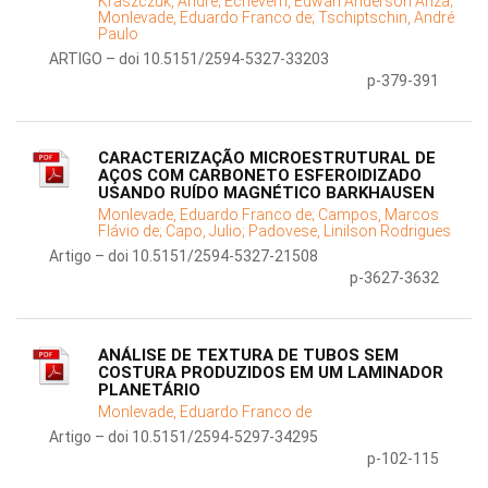
Kraszczuk, André;
Echeverri, Edwan Anderson Ariza;
Monlevade, Eduardo Franco de;
Tschiptschin, André
Paulo
ARTIGO – doi 10.5151/2594-5327-33203
p-379-391
CARACTERIZAÇÃO MICROESTRUTURAL DE
AÇOS COM CARBONETO ESFEROIDIZADO
USANDO RUÍDO MAGNÉTICO BARKHAUSEN
Monlevade, Eduardo Franco de;
Campos, Marcos
Flávio de;
Capo, Julio;
Padovese, Linilson Rodrigues
Artigo – doi 10.5151/2594-5327-21508
p-3627-3632
ANÁLISE DE TEXTURA DE TUBOS SEM
COSTURA PRODUZIDOS EM UM LAMINADOR
PLANETÁRIO
Monlevade, Eduardo Franco de
Artigo – doi 10.5151/2594-5297-34295
p-102-115