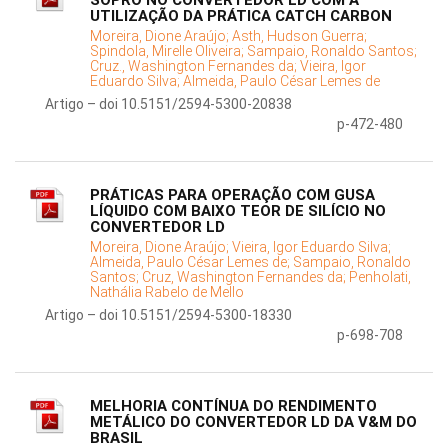
SOPRO NO CONVERTEDOR LD COM A
UTILIZAÇÃO DA PRÁTICA CATCH CARBON
Moreira, Dione Araújo;
Asth, Hudson Guerra;
Spindola, Mirelle Oliveira;
Sampaio, Ronaldo Santos;
Cruz., Washington Fernandes da;
Vieira, Igor
Eduardo Silva;
Almeida, Paulo César Lemes de
Artigo – doi 10.5151/2594-5300-20838
p-472-480
PRÁTICAS PARA OPERAÇÃO COM GUSA
LÍQUIDO COM BAIXO TEOR DE SILÍCIO NO
CONVERTEDOR LD
Moreira, Dione Araújo;
Vieira, Igor Eduardo Silva;
Almeida, Paulo César Lemes de;
Sampaio, Ronaldo
Santos;
Cruz, Washington Fernandes da;
Penholati,
Nathália Rabelo de Mello
Artigo – doi 10.5151/2594-5300-18330
p-698-708
MELHORIA CONTÍNUA DO RENDIMENTO
METÁLICO DO CONVERTEDOR LD DA V&M DO
BRASIL