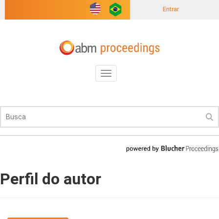
Entrar
Toggle
navigation
Perfil do autor