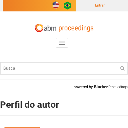
Entrar
Toggle
navigation
Perfil do autor