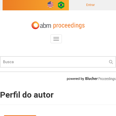
Entrar
Toggle
navigation
Perfil do autor