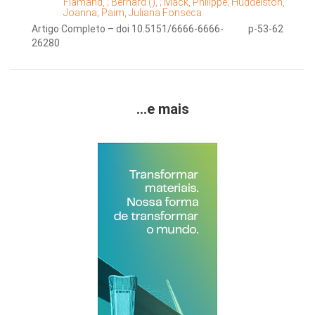
Flamand, ;
Bernard (), ;
Mack, Philippe;
Huddelston,
Joanna;
Paim, Juliana Fonseca
Artigo Completo – doi 10.5151/6666-6666-
p-53-62
26280
...e mais