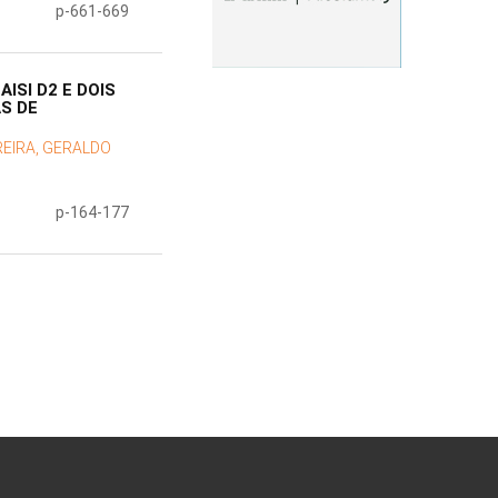
p-661-669
ISI D2 E DOIS
S DE
EIRA, GERALDO
p-164-177