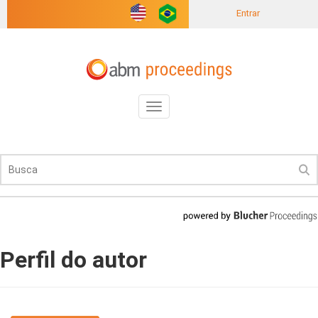
Entrar
Toggle
navigation
Perfil do autor