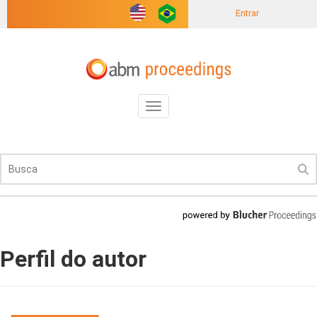
Entrar
Toggle
navigation
Perfil do autor