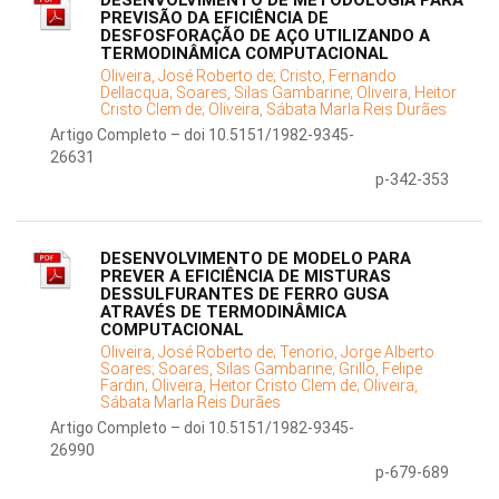
DESENVOLVIMENTO DE METODOLOGIA PARA
PREVISÃO DA EFICIÊNCIA DE
DESFOSFORAÇÃO DE AÇO UTILIZANDO A
TERMODINÂMICA COMPUTACIONAL
Oliveira, José Roberto de;
Cristo, Fernando
Dellacqua;
Soares, Silas Gambarine;
Oliveira, Heitor
Cristo Clem de;
Oliveira, Sábata Marla Reis Durães
Artigo Completo – doi 10.5151/1982-9345-
26631
p-342-353
DESENVOLVIMENTO DE MODELO PARA
PREVER A EFICIÊNCIA DE MISTURAS
DESSULFURANTES DE FERRO GUSA
ATRAVÉS DE TERMODINÂMICA
COMPUTACIONAL
Oliveira, José Roberto de;
Tenorio, Jorge Alberto
Soares;
Soares, Silas Gambarine;
Grillo, Felipe
Fardin;
Oliveira, Heitor Cristo Clem de;
Oliveira,
Sábata Marla Reis Durães
Artigo Completo – doi 10.5151/1982-9345-
26990
p-679-689