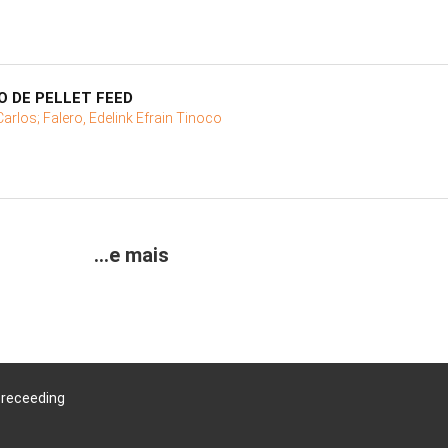
O DE PELLET FEED
Carlos;
Falero, Edelink Efrain Tinoco
...e mais
Preceeding