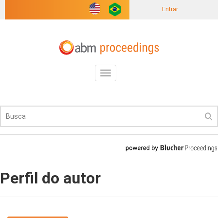
Entrar
Toggle
navigation
Perfil do autor