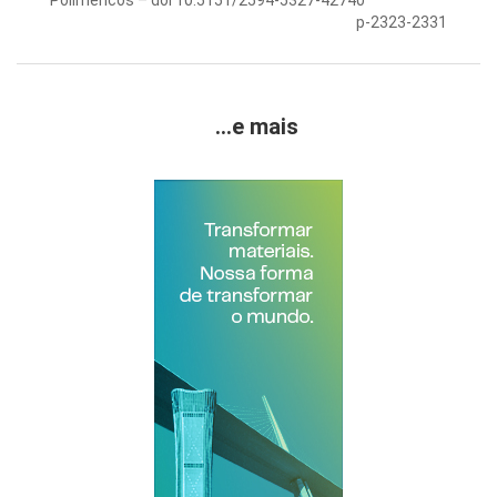
Poliméricos – doi 10.5151/2594-5327-42740
p-2323-2331
...e mais