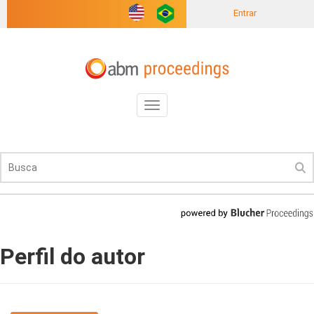
Entrar
Toggle
navigation
Perfil do autor