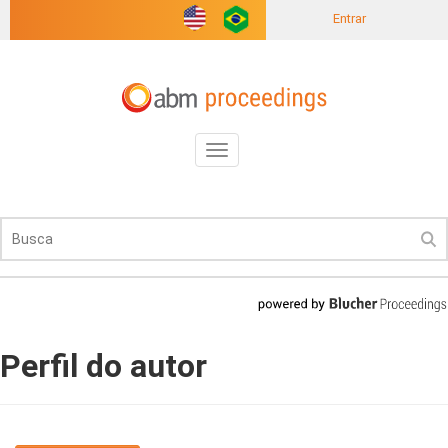
Entrar
Toggle
navigation
Perfil do autor