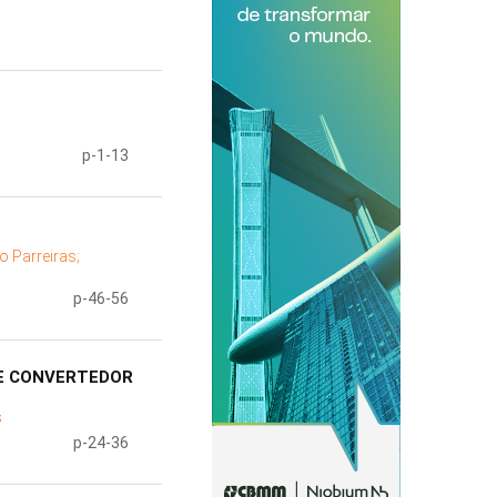
p-1-13
o Parreiras;
p-46-56
DE CONVERTEDOR
s
p-24-36