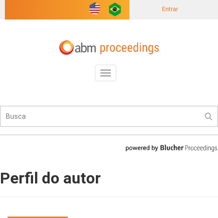
Entrar
Toggle
navigation
Perfil do autor