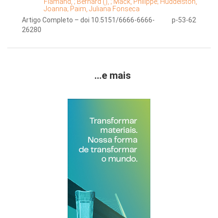
Flamand, ;
Bernard (), ;
Mack, Philippe;
Huddelston,
Joanna;
Paim, Juliana Fonseca
Artigo Completo – doi 10.5151/6666-6666-
p-53-62
26280
...e mais