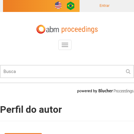
Entrar
Toggle
navigation
Perfil do autor