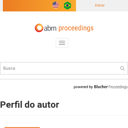
Entrar
Toggle
navigation
Perfil do autor