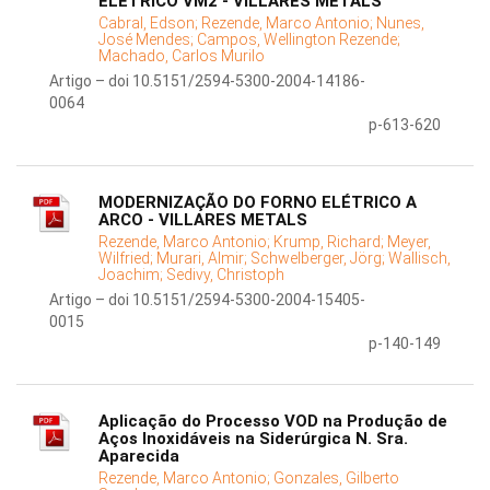
ELÉTRICO VM2 - VILLARES METALS
Cabral, Edson;
Rezende, Marco Antonio;
Nunes,
José Mendes;
Campos, Wellington Rezende;
Machado, Carlos Murilo
Artigo – doi 10.5151/2594-5300-2004-14186-
0064
p-613-620
MODERNIZAÇÃO DO FORNO ELÉTRICO A
ARCO - VILLARES METALS
Rezende, Marco Antonio;
Krump, Richard;
Meyer,
Wilfried;
Murari, Almir;
Schwelberger, Jörg;
Wallisch,
Joachim;
Sedivy, Christoph
Artigo – doi 10.5151/2594-5300-2004-15405-
0015
p-140-149
Aplicação do Processo VOD na Produção de
Aços Inoxidáveis na Siderúrgica N. Sra.
Aparecida
Rezende, Marco Antonio;
Gonzales, Gilberto