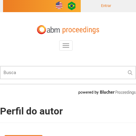
Entrar
Toggle
navigation
Perfil do autor